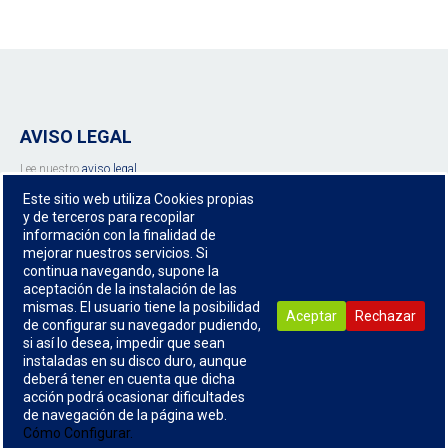
AVISO LEGAL
Lee nuestro
aviso legal
Lee nuestra
política de privacidad
Este sitio web utiliza Cookies propias
INFORMACIÓN PREVIA
y de terceros para recopilar
información con la finalidad de
Conoce nuestra
información previa a clientes
mejorar nuestros servicios. Si
DÓNDE ESTAMOS
continua navegando, supone la
aceptación de la instalación de las
C/ Juan de Ajuriaguerra 19, 1º C.P 48009 Bilbao (Bizkaia)
mismas. El usuario tiene la posibilidad
Aceptar
Rechazar
Contacte con nosotros
de configurar su navegador pudiendo,
si así lo desea, impedir que sean
REALIZADA POR
instaladas en su disco duro, aunque
deberá tener en cuenta que dicha
Actualiza tu Web
, Año 2020.
acción podrá ocasionar dificultades
de navegación de la página web.
Cómo Configurar.