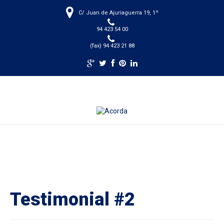
C/ Juan de Ajuriaguerra 19, 1º
94 423 54 00
(fax) 94 423 21 88
Testimonial #2