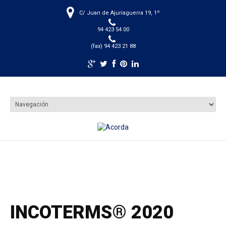
C/ Juan de Ajuriaguerra 19, 1º
94 423 54 00
(fax) 94 423 21 88
INCOTERMS® 2020