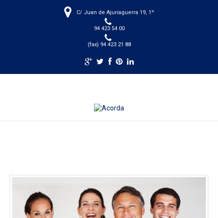
C/ Juan de Ajuriaguerra 19, 1º
94 423 54 00
(fax) 94 423 21 88