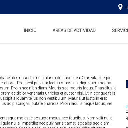
C/
INICIO
ÁREAS DE ACTIVIDAD
SERVIC
selntes nascetur ridic ulusm dui fusce feu. Cras vitae neque
lacerat orci. Praesent pulvinar lectus massa, at dignissim magna.
 ipsum. Proin nec nibh diam. Mauris sed mauris lacus. Phasellus id
t lorem ac dolor venenatis ultricies et auctor nisl. Ut in congue felis.
scipit aliquam tellus non vestibulum. Mauris ut justo in erat
lus adipiscing vulputate pharetra. Proin iaculis neque lacus, vel
0
E
lentesque molestie posuere metus nec faucibus. Nam velit nulla,
ula nulla, imperdiet nec pulvinar sit amet, sodales sed diam.