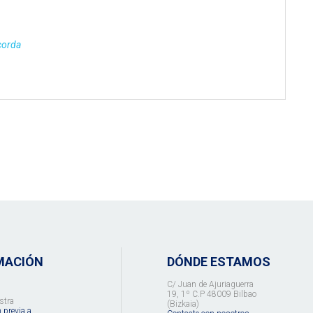
corda
MACIÓN
DÓNDE ESTAMOS
C/ Juan de Ajuriaguerra
19, 1º C.P 48009 Bilbao
stra
(Bizkaia)
 previa a