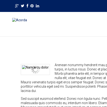
Arenean nonummy hendrerit mau pha
turpis, in luctus risus. Donec et p
Morbi pharetra ante elit, in tempor
nulla elit, vitae feugiat est. Donec a
Mauris venenatis turpis eget eros semper feugiat. Donec su
porttitor vehicula eget sed mi. Suspendisse potenti. Phasel
lacinia dui.
Sed suscipit euismod eleifend. Donec non ligula nunc. Pel
malesuada quis commodo eu, interdum non libero. Etiam lig