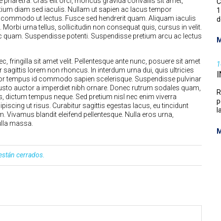
pharetra. Cras elit orci, rhoncus gravida convallis sit amet,
C
etium diam sed iaculis. Nullam ut sapien ac lacus tempor
1
et, commodo ut lectus. Fusce sed hendrerit quam. Aliquam iaculis
d
 Morbi urna tellus, sollicitudin non consequat quis, cursus in velit.
ec quam. Suspendisse potenti. Suspendisse pretium arcu ac lectus
M
ec, fringilla sit amet velit. Pellentesque ante nunc, posuere sit amet
1
sagittis lorem non rhoncus. In interdum urna dui, quis ultricies
olor tempus id commodo sapien scelerisque. Suspendisse pulvinar
 justo auctor a imperdiet nibh ornare. Donec rutrum sodales quam,
R
us, dictum tempus neque. Sed pretium nisl nec enim viverra
p
piscing ut risus. Curabitur sagittis egestas lacus, eu tincidunt
l
. Vivamus blandit eleifend pellentesque. Nulla eros urna,
nulla massa.
M
están cerrados.