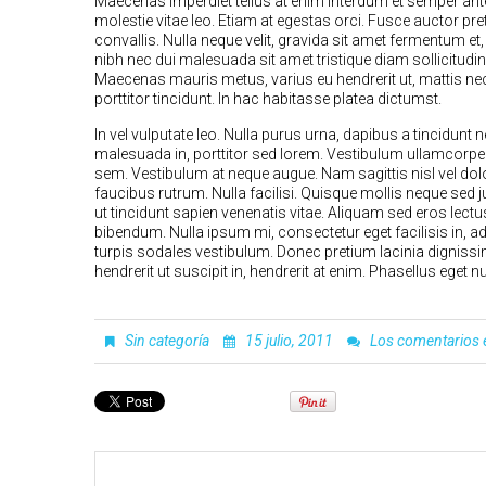
Maecenas imperdiet tellus at enim interdum et semper ante 
molestie vitae leo. Etiam at egestas orci. Fusce auctor pr
convallis. Nulla neque velit, gravida sit amet fermentum 
nibh nec dui malesuada sit amet tristique diam sollicitudin.
Maecenas mauris metus, varius eu hendrerit ut, mattis n
porttitor tincidunt. In hac habitasse platea dictumst.
In vel vulputate leo. Nulla purus urna, dapibus a tincidunt n
malesuada in, porttitor sed lorem. Vestibulum ullamcorper 
sem. Vestibulum at neque augue. Nam sagittis nisl vel d
faucibus rutrum. Nulla facilisi. Quisque mollis neque sed
ut tincidunt sapien venenatis vitae. Aliquam sed eros lect
bibendum. Nulla ipsum mi, consectetur eget facilisis in, adi
turpis sodales vestibulum. Donec pretium lacinia dignissim
hendrerit ut suscipit in, hendrerit at enim. Phasellus eget 
Sin categoría
15 julio, 2011
Los comentarios 