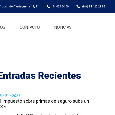
 Juan de Ajuriaguerra 19, 1º
94 423 54 00
(fax) 94 423 21 88
IOS
CONTACTO
NOTICIAS
Entradas Recientes
5 / 01 / 2021
l Impuesto sobre primas de seguro sube un
33%