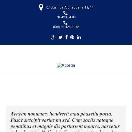
C/ Juan de Ajuriaguerra 19, 1º
94 423 54 00
(fax) 94 423 21 88
Aenean nonummy hendrerit mau phasellu porta.
Fusce suscipit varius mi sed. Cum sociis natoque
penatibus et magnis dis parturient montes, nascetur