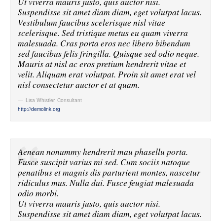
Ut viverra mauris justo, quis auctor nisi.
Suspendisse sit amet diam diam, eget volutpat lacus.
Vestibulum faucibus scelerisque nisl vitae
scelerisque. Sed tristique metus eu quam viverra
malesuada. Cras porta eros nec libero bibendum
sed faucibus felis fringilla. Quisque sed odio neque.
Mauris at nisl ac eros pretium hendrerit vitae et
velit. Aliquam erat volutpat. Proin sit amet erat vel
nisl consectetur auctor et at quam.
Lisa Whistler
,
Consultant
http://demolink.org
Aenean nonummy hendrerit mau phasellu porta.
Fusce suscipit varius mi sed. Cum sociis natoque
penatibus et magnis dis parturient montes, nascetur
ridiculus mus. Nulla dui. Fusce feugiat malesuada
odio morbi.
Ut viverra mauris justo, quis auctor nisi.
Suspendisse sit amet diam diam, eget volutpat lacus.