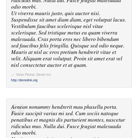
ridiculus mus. Nulla dui. Fusce feugiat malesuada
odio morbi.
Ut viverra mauris justo, quis auctor nisi.
Suspendisse sit amet diam diam, eget volutpat lacus.
Vestibulum faucibus scelerisque nisl vitae
scelerisque. Sed tristique metus eu quam viverra
malesuada. Cras porta eros nec libero bibendum
sed faucibus felis fringilla. Quisque sed odio neque.
Mauris at nisl ac eros pretium hendrerit vitae et
velit. Aliquam erat volutpat. Proin sit amet erat vel
nisl consectetur auctor et at quam.
Victor Pitcher
,
Dexter Inc.
http://demolink.org
Aenean nonummy hendrerit mau phasellu porta.
Fusce suscipit varius mi sed. Cum sociis natoque
penatibus et magnis dis parturient montes, nascetur
ridiculus mus. Nulla dui. Fusce feugiat malesuada
odio morbi.